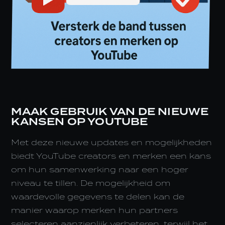
MAAK GEBRUIK VAN DE NIEUWE
KANSEN OP YOUTUBE
Met deze nieuwe updates en mogelijkheden
biedt YouTube creators en merken een kans
om hun samenwerking naar een hoger
niveau te tillen. De mogelijkheid om
waardevolle gegevens te delen kan de
manier waarop merken hun partners
selecteren aanzienlijk verbeteren, terwijl het