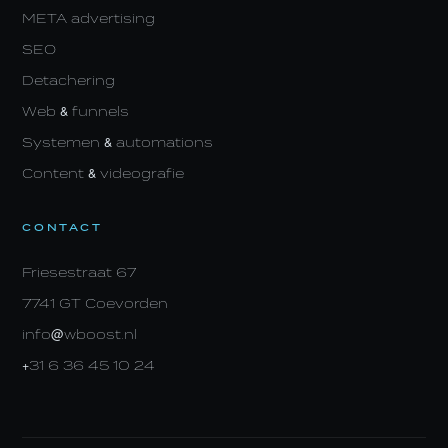
META advertising
SEO
Detachering
Web & funnels
Systemen & automations
Content & videografie
CONTACT
Friesestraat 67
7741 GT Coevorden
info@wboost.nl
+31 6 36 45 10 24