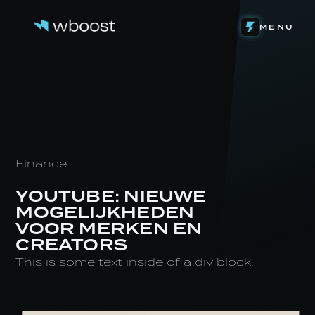
DETACHERING
MENU
WEB & FUNNELS
ONS VERHAAL
SYSTEMEN & AUTOMATIONS
HET TEAM
ONZE INVESTERINGEN
CONTENT & VIDEOGRAFIE
DE LEVENSLOOP
EIGEN SOFTWARE
STAGE BIJ WBOOST
NIEUWS
Finance
YOUTUBE: NIEUWE
MOGELIJKHEDEN
VOOR MERKEN EN
CREATORS
This is some text inside of a div block.