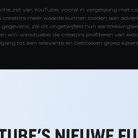
ische zet van YouTube, vooral in vergelijking met 
ls creators meer waarde kunnen bieden aan adver
 gegevens, zal dit ongetwijfeld hun aantrekkingsk
een win-winsituatie: de creators profiteren van ex
gang tot een relevante en betrokken groep kijkers