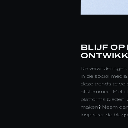
BLIJF OP
ONTWIKK
De veranderingen i
in de social medi
deze trends te vol
afstemmen. Met de
platforms bieden. 
maken? Neem dan c
inspirerende blogs