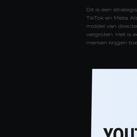
Dit is een strateg
TikTok en Meta. A
middel van directe
vergroten. Het is 
merken krijgen toe