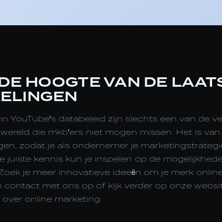
 DE HOOGTE VAN DE LAAT
ELINGEN
n YouTube's databeleid zijn slechts een van de v
a wereld die mkb'ers niet mogen missen. Het is va
gen, zodat je als ondernemer je marketingstrategi
 juiste kennis kun je inspelen op de mogelijkhed
Zoek je meer innovatieve ideeën om je merk online
ontact met ons op of kijk verder op onze websi
 over online marketing.