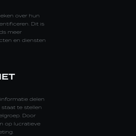
tieken over hun
ntificeren. Dit is
eds meer
cten en diensten
MET
informatie delen
staat te stellen
elgroep. Door
n op lucratieve
ting.