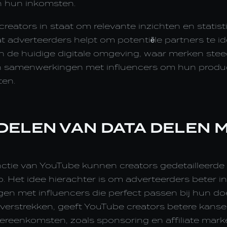
an hun inkomsten.
 creators in staat om relevante inzichten en statis
at adverteerders helpt om potentiële partners te ide
in de huidige digitale omgeving, waar merken ste
van samenwerkingen met influencers om hun produ
ten.
DELEN VAN DATA DELEN 
ctie van YouTube kunnen creators gedetailleerde 
. Het idee hierachter is om adverteerders beter in 
gen met influencers die perfect passen bij hun do
verstrekken, geeft YouTube creators betere kanse
eenkomsten, zoals sponsoring en affiliate marke