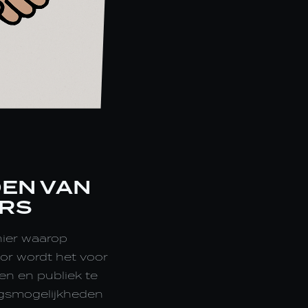
DEN VAN
ORS
nier waarop
or wordt het voor
en en publiek te
ingsmogelijkheden