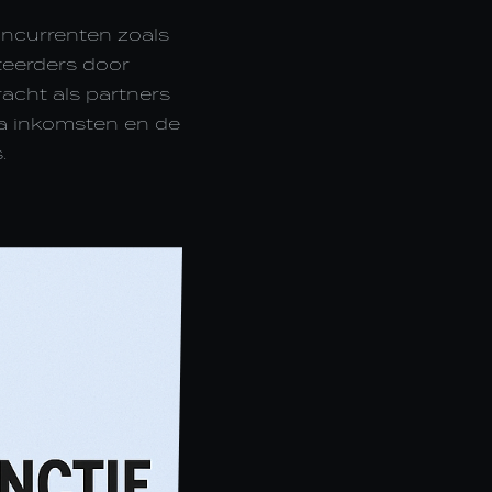
concurrenten zoals
teerders door
racht als partners
tra inkomsten en de
.