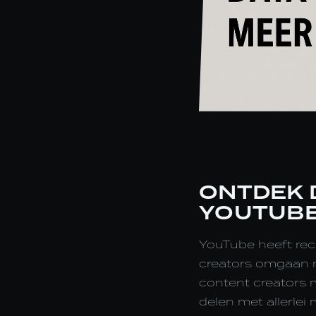
ONTDEK 
YOUTUBE
YouTube heeft rec
creators omgaan m
content creators 
delen met allerle