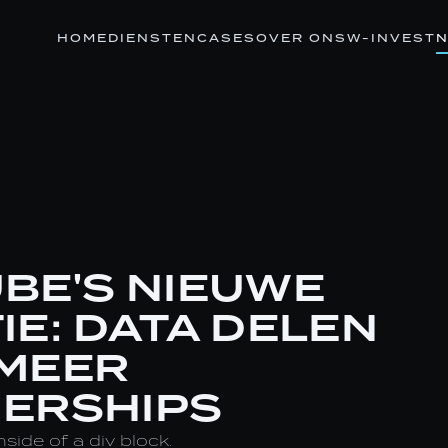
HOME
DIENSTEN
CASES
OVER ONS
W-INVEST
N
BE'S NIEUWE
IE: DATA DELEN
MEER
ERSHIPS
nside of a div block.