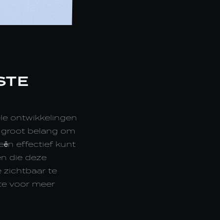
STE
ele ontwikkelingen
n groot belang om
eën effectief kunt
en die deze
 zichtbaar te
te voor meer