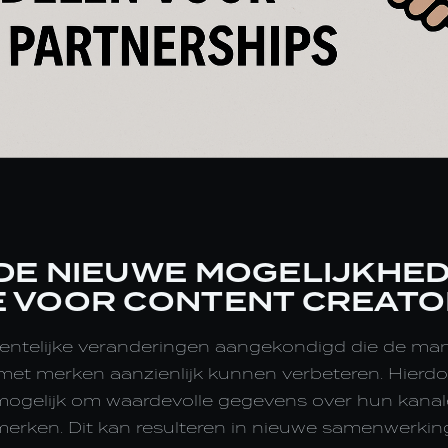
DE NIEUWE MOGELIJKHE
 VOOR CONTENT CREAT
entelijke veranderingen aangekondigd die de ma
et merken aanzienlijk kunnen verbeteren. Hierdo
mogelijk om waardevolle gegevens over hun kanal
i merken. Dit kan resulteren in nieuwe samenwerk