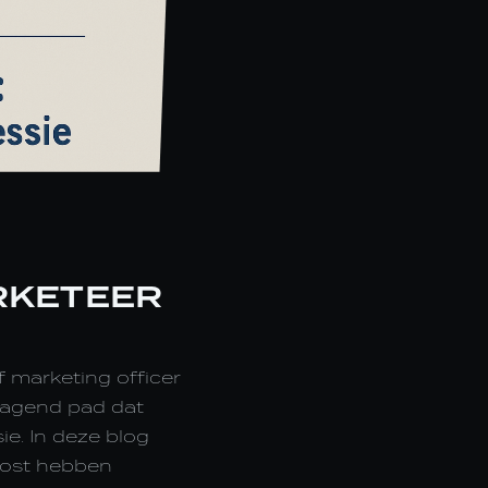
RKETEER
f marketing officer
tdagend pad dat
ie. In deze blog
boost hebben