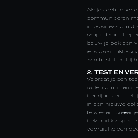
Als je zoekt naar 
communiceren met d
in business om dra
rapportages beperk
bouw je ook een v
iets waar mkb-ond
aan te sluiten bij
2. TEST EN V
Voordat je een t
raden om intern te 
begrijpen en stelt 
in een nieuwe col
te steken, creëer
belangrijk aspect 
vooruit helpen do