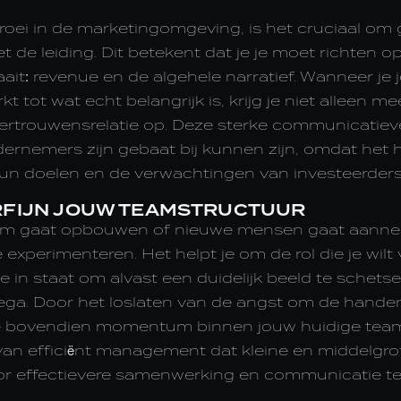
groei in de marketingomgeving, is het cruciaal om
e leiding. Dit betekent dat je je moet richten o
ait: revenue en de algehele narratief. Wanneer je 
t tot wat echt belangrijk is, krijg je niet alleen 
ertrouwensrelatie op. Deze sterke communicatieve
ernemers zijn gebaat bij kunnen zijn, omdat het 
 hun doelen en de verwachtingen van investeerders
ERFIJN JOUW TEAMSTRUCTUUR
eam gaat opbouwen of nieuwe mensen gaat aannem
experimenteren. Het helpt je om de rol die je wilt 
je in staat om alvast een duidelijk beeld te schets
lega. Door het loslaten van de angst om de hand
 je bovendien momentum binnen jouw huidige team.
van efficiënt management dat kleine en middelgro
or effectievere samenwerking en communicatie te 