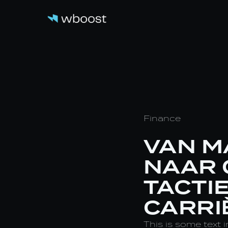
Finance
VAN M
NAAR 
TACTI
CARRI
This is some text i