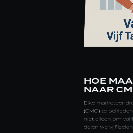
HOE MAA
NAAR CM
Elke marketeer dro
(CMO) te bekleden
niet alleen om vak
delen we vijf bela