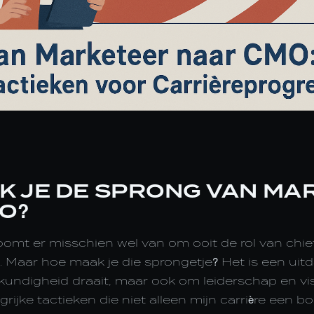
K JE DE SPRONG VAN MA
O?
omt er misschien wel van om ooit de rol van chie
. Maar hoe maak je die sprongetje? Het is een ui
kundigheid draait, maar ook om leiderschap en vis
ngrijke tactieken die niet alleen mijn carrière een 