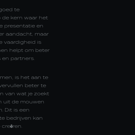
 goed te
p de kern waar het
je presentatie en
meer aandacht, maar
 vaardigheid is
hen helpt om beter
 en partners.
en, is het aan te
vervullen beter te
en van wat je zoekt
en uit de mouwen
 Dit is een
te bedrijven kan
creëren.