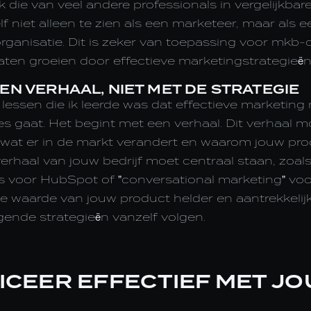
die van veel andere professionals in vergelijkbare 
lf niet alleen te zien als een marketeer, maar als 
organisatie. Dit is zeker van toepassing voor mkb
 laten groeien door effectieve marketingstrategieën
EEN VERHAAL, NIET MET DE STRATEGIE
lessen die ik leerde was dat effectieve marketing n
 gaat. Het begint met een verhaal. Dit verhaal mo
n wat er in de markt verandert en waarom jouw pro
verhaal van jouw bedrijf moet centraal staan, zoal
s voor HubSpot of "conversational marketing" voor
e waarde van jouw product helder en aantrekkelijk
gende strategieën vanzelf volgen.
CEER EFFECTIEF MET JO