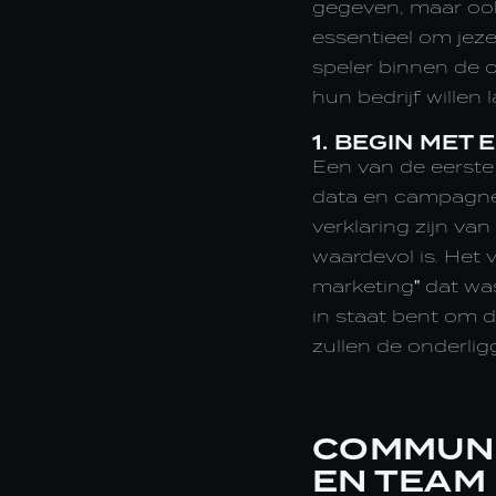
gegeven, maar ook 
essentieel om jeze
speler binnen de 
hun bedrijf willen
1. BEGIN MET 
Een van de eerste 
data en campagnes
verklaring zijn va
waardevol is. Het 
marketing" dat wa
in staat bent om d
zullen de onderlig
COMMUNI
EN TEAM