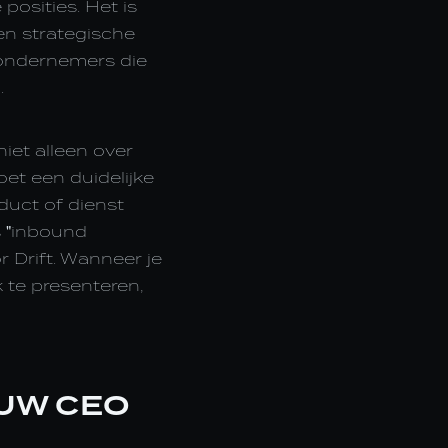
posities. Het is
een strategische
-ondernemers die
.
iet alleen over
et een duidelijke
duct of dienst
s "inbound
 Drift. Wanneer je
 te presenteren,
UW CEO