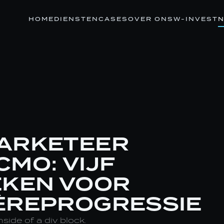
HOME
DIENSTEN
CASES
OVER ONS
W-INVEST
N
ARKETEER
CMO: VIJF
EKEN VOOR
ÈREPROGRESSIE
nside of a div block.