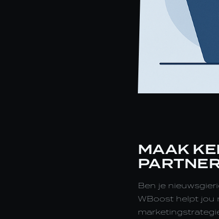
MAAK KE
PARTNER
Ben je nieuwsgier
WBoost helpt jou 
marketingstrategi