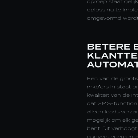
oproep staat gelij
oplossing te imple
omgevormd wordt t
BETERE E
KLANTTE
AUTOMAT
Een van de grootst
mkb'ers in staat 
kwaliteit van de i
dat SMS-functional
alleen leads verz
mogelijk om elk ge
bent. Dit verhoogt
conversiepercenta