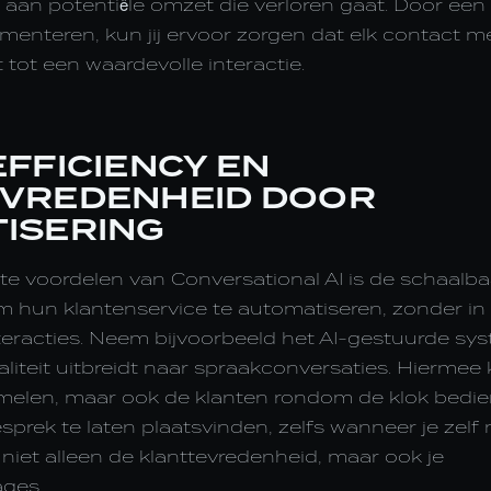
k aan potentiële omzet die verloren gaat. Door een
menteren, kun jij ervoor zorgen dat elk contact m
ot een waardevolle interactie.
FFICIENCY EN
VREDENHEID DOOR
ISERING
e voordelen van Conversational AI is de schaalbaa
om hun klantenservice te automatiseren, zonder in
nteracties. Neem bijvoorbeeld het AI-gestuurde sy
iteit uitbreidt naar spraakconversaties. Hiermee k
amelen, maar ook de klanten rondom de klok bedie
sprek te laten plaatsvinden, zelfs wanneer je zelf
 niet alleen de klanttevredenheid, maar ook je
ges.