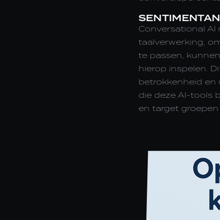
SENTIMENTAN
Conversational AI
taalverwerking, om
te passen, kunnen 
hierop inspelen. D
betrokkenheid en u
die deze AI-tools 
en target groepen 