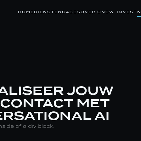
HOME
DIENSTEN
CASES
OVER ONS
W-INVEST
N
ALISEER JOUW
CONTACT MET
RSATIONAL AI
nside of a div block.