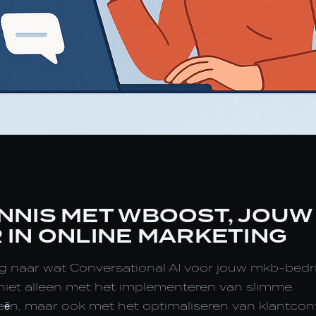
NNIS MET WBOOST, JOUW
 IN ONLINE MARKETING
ig naar wat Conversational AI voor jouw mkb-bedr
niet alleen met het implementeren van slimme
eën, maar ook met het optimaliseren van klantcont