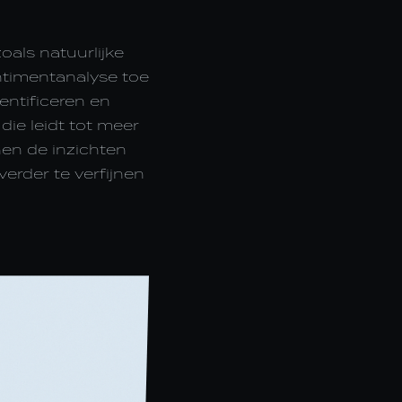
als natuurlijke
entimentanalyse toe
entificeren en
die leidt tot meer
nen de inzichten
erder te verfijnen