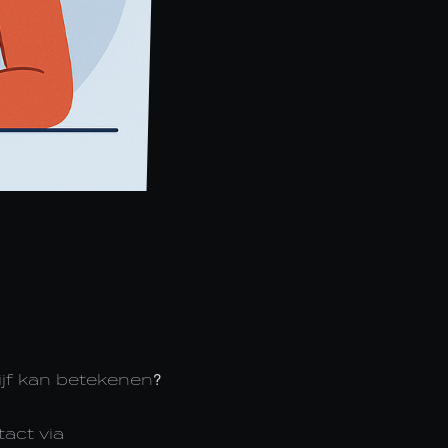
ijf kan betekenen?
act via