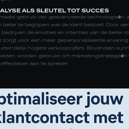
ALYSE ALS SLEUTEL TOT SUCCES
 maakt gebruik van geavanceerde technologieën, zo
 beter te begrijpen wat de klant bedoelt. Door s
bedrijven de emoties en intenties van de beller id
it zorgt voor een meer gepersonaliseerde ervaring 
iteindelijk hogere verkoopcijfers. Bovendien kun
bieden, worden gebruikt om marketingstrategieën v
effectiever aan te spreken.