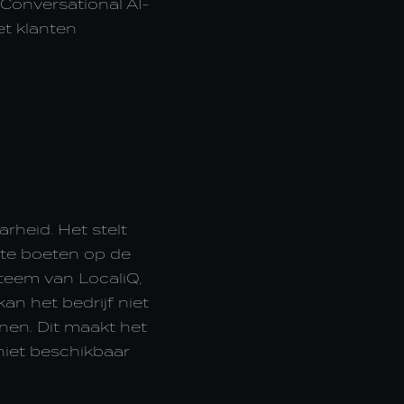
 Conversational AI-
et klanten
rheid. Het stelt
 te boeten op de
steem van LocaliQ,
an het bedrijf niet
nen. Dit maakt het
 niet beschikbaar