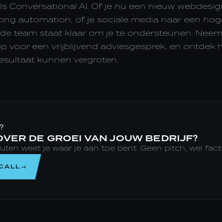
s Conversational AI. Of je nu een nieuw webdesign 
ing automation, of je sociale media naar een hoge
wijde team staat klaar om je te ondersteunen. Ne
 voor een vrijblijvend adviesgesprek, en ontdek h
esultaat kunnen vergroten.
?
VER DE GROEI VAN JOUW BEDRIJF?
en weet je waar je aan toe bent. Geen pitch, wel fact
 CALL→