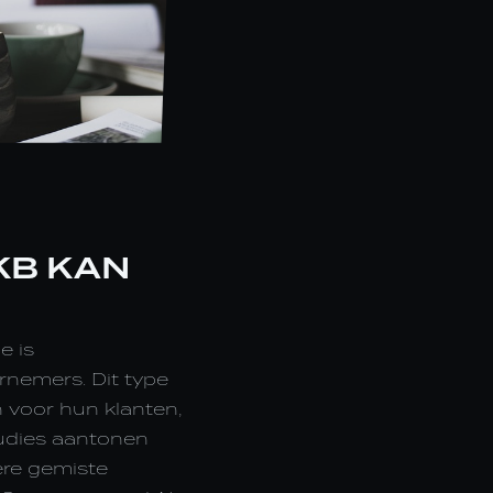
KB KAN
e is
nemers. Dit type
n voor hun klanten,
tudies aantonen
ere gemiste