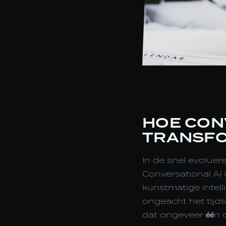
HOE CON
TRANSF
In de snel evoluer
Conversational AI
kunstmatige intell
ongeacht het tijds
dat ongeveer één o