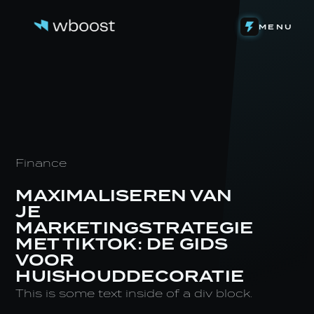
DETACHERING
MENU
WEB & FUNNELS
ONS VERHAAL
SYSTEMEN & AUTOMATIONS
HET TEAM
ONZE INVESTERINGEN
CONTENT & VIDEOGRAFIE
DE LEVENSLOOP
EIGEN SOFTWARE
STAGE BIJ WBOOST
NIEUWS
Finance
MAXIMALISEREN VAN
JE
MARKETINGSTRATEGIE
MET TIKTOK: DE GIDS
VOOR
HUISHOUDDECORATIE
This is some text inside of a div block.