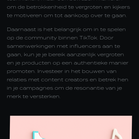
om de betrokkenheid te vergroten en kijkers
te motiveren om tot aankoop over te gaan.
Daarnaast is het belangrijk om in te spelen
op de community binnen TikTok. Door
samenwerkingen met influencers aan te
gaan, kun je je bereik aanzienlijk vergroten
en je producten op een authentieke manier
promoten. Investeer in het bouwen van
relaties met content creators en betrek hen
in je campagnes om de resonantie van je
merk te versterken.