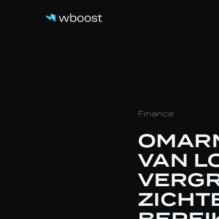
Finance
OMARM
VAN L
VERGR
ZICHT
BEREI