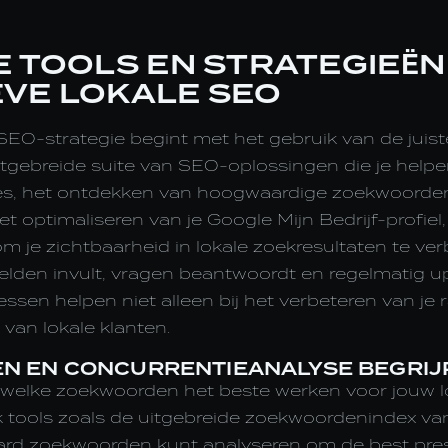
E TOOLS EN STRATEGIEË
EVE LOKALE SEO
EO-strategie begint met het gebruik van de juiste
tgebreide suite van SEO-oplossingen die je helpen
s, het ontdekken van hoogwaardige zoekwoorden
t optimaliseren van je Google Mijn Bedrijf-profiel
 om je zichtbaarheid in lokale zoekresultaten te ve
 velden invult, vragen beantwoordt en regelmatig u
essen helpen niet alleen bij het verbeteren van je
 van lokale klanten.
 EN CONCURRENTIEANALYSE BEGRIJ
 welke zoekwoorden het beste werken voor jouw lo
ik tools zoals de uitgebreide zoekwoordenindex v
jard zoekwoorden kunt analyseren om de best pr