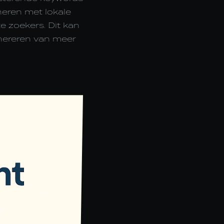
neren met lokale
e zoekers. Dit kan
enereren van meer