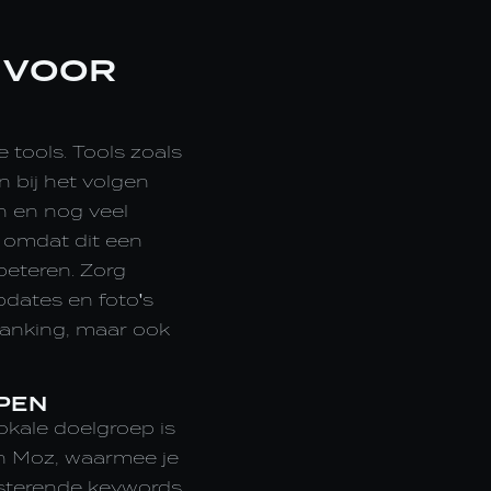
N VOOR
 tools. Tools zoals
 bij het volgen
 en nog veel
, omdat dit een
rbeteren. Zorg
pdates en foto's
 ranking, maar ook
PEN
kale doelgroep is
an Moz, waarmee je
esterende keywords