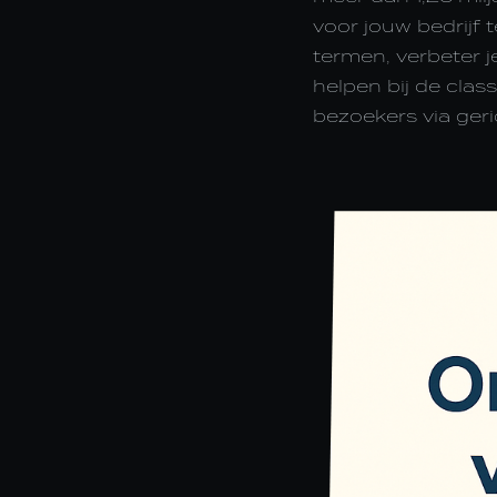
voor jouw bedrijf 
termen, verbeter 
helpen bij de clas
bezoekers via ger