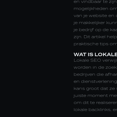
en vindbaar te zij
mogelijkheden om 
van je website en 
je makkelijker ku
je bedrijf op de k
zijn. Dit artikel h
praktische tips om
WAT IS LOKAL
Lokale SEO verwij
worden in de zoekr
bedrijven die afha
en dienstverlening
kans groot dat ze 
juiste moment met d
om dit te realiser
lokale backlinks, 