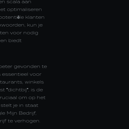
een scala aan
et optimaliseren
otentiële klanten
kwoorden, kun je
tten voor nodig
 en biedt
 beter gevonden te
 essentieel voor
staurants, winkels
"dichtbij", is de
cruciaal om op het
telt je in staat
e Mijn Bedrijf,
ijf te verhogen.