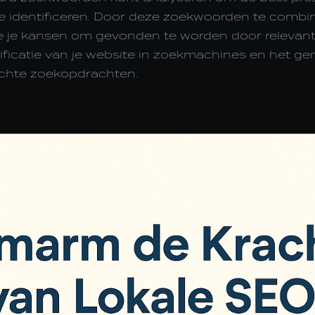
te identificeren. Door deze zoekwoorden te combi
je je kansen om gevonden te worden door relevant
sificatie van je website in zoekmachines en het g
ichte zoekopdrachten.