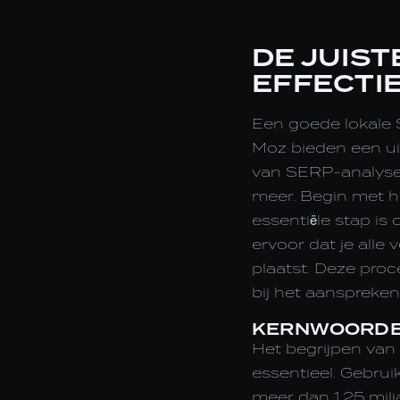
DE JUIST
EFFECTI
Een goede lokale S
Moz bieden een ui
van SERP-analyse
meer. Begin met he
essentiële stap is
ervoor dat je alle
plaatst. Deze proc
bij het aanspreken
KERNWOORDEN
Het begrijpen van
essentieel. Gebru
meer dan 1,25 mil