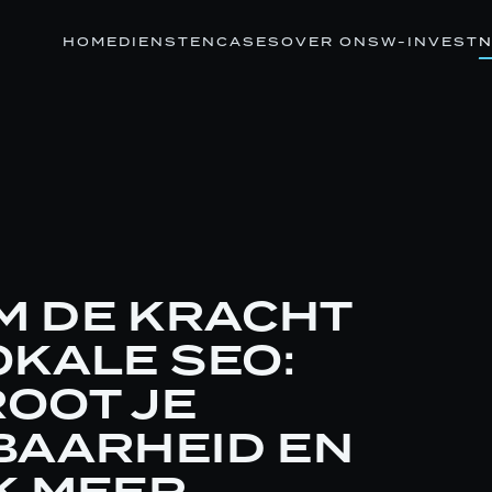
HOME
DIENSTEN
CASES
OVER ONS
W-INVEST
N
 DE KRACHT
OKALE SEO:
OOT JE
BAARHEID EN
K MEER