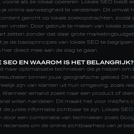
n, vooral als ze lokaal opereren. Lokale SEO biedt 
je online aanwezigheid te versterken. Dit omvat h
content gericht op lokale zoekopdrachten, zodat p
nnen vinden. Door gebruik te maken van lokale zoe
aart zetten zonder dat daar grote marketingbudge
elpt je de basisprincipes van lokale SEO te begrijpen
 hier direct mee aan de slag te gaan.
E SEO EN WAAROM IS HET BELANGRIJK?
st naar optimalisatie technieken die je helpen om
esultaten binnen jouw geografische gebied. Dit is
nkelijk zijn van klanten uit hun omgeving, zoals re
. Wanneer iemand zoekt naar een product of dienst 
snel willen handelen. Dit maakt het voor mkb'ers 
e juiste informatie zichtbaar te zijn. Lokale SEO s
en door een combinatie van technieken zoals Googl
en recensies om de online zichtbaarheid van je bedr