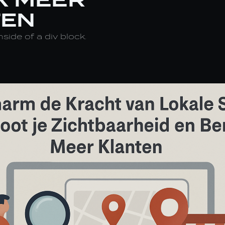
TEN
nside of a div block.