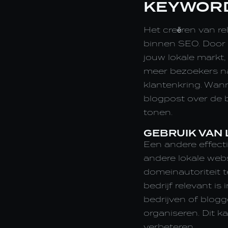
KEYWOR
Het creëren van re
binnen SEO. Door b
jouw lokale markt, 
meer bezoekers na
klantenkring. Wann
blogpost over de b
tonen.
GEBRUIK VAN 
Een andere effectie
andere lokale webs
domeinautoriteit 
bedrijf relevant i
bedrijven of blog
organiseren. Dit ka
verbeteren.