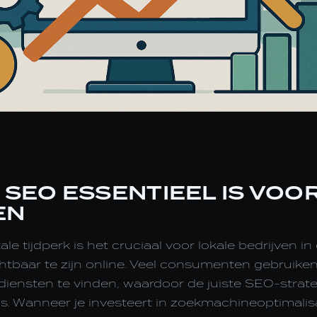
SEO ESSENTIEEL IS VOO
EN
tale tijdperk is het cruciaal voor lokale bedrijven i
tbaar te zijn online. Veel consumenten gebruik
iensten te vinden, waardoor de juiste SEO-strat
s. Wanneer je investeert in zoekmachineoptimalisa