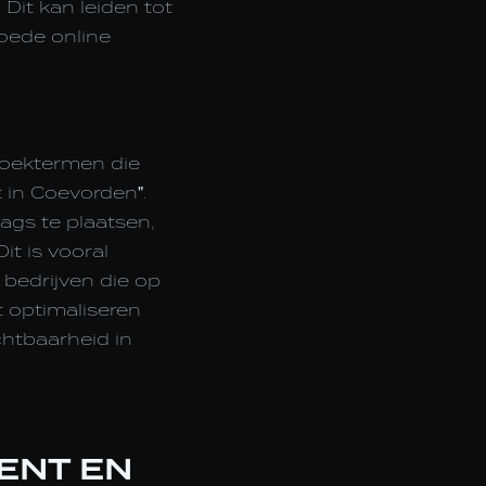
 Dit kan leiden tot
goede online
 zoektermen die
t in Coevorden".
ags te plaatsen,
it is vooral
bedrijven die op
t optimaliseren
chtbaarheid in
ENT EN