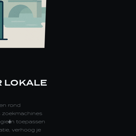
R LOKALE
n en rond
en zoekmachines
egieën toepassen
tie, verhoog je