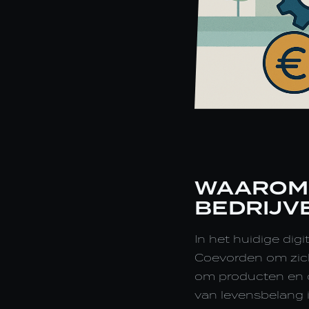
WAAROM 
BEDRIJV
In het huidige digi
Coevorden om zich
om producten en d
van levensbelang i