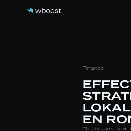
Finance
EFFEC
STRAT
LOKAL
EN RO
This is some text i