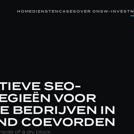
HOME
DIENSTEN
CASES
OVER ONS
W-INVEST
N
TIEVE SEO-
EGIEËN VOOR
E BEDRIJVEN IN
ND COEVORDEN
nside of a div block.