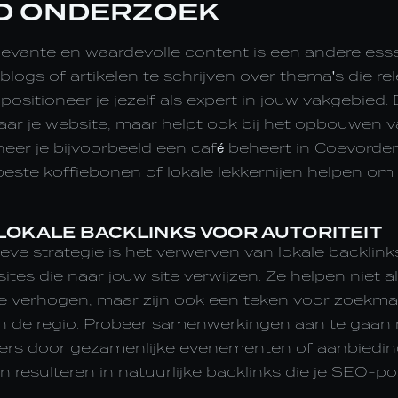
D ONDERZOEK
levante en waardevolle content is een andere esse
logs of artikelen te schrijven over thema's die rel
positioneer je jezelf als expert in jouw vakgebied. D
ar je website, maar helpt ook bij het opbouwen v
eer je bijvoorbeeld een café beheert in Coevorde
este koffiebonen of lokale lekkernijen helpen om j
LOKALE BACKLINKS VOOR AUTORITEIT
ve strategie is het verwerven van lokale backlinks.
ites die naar jouw site verwijzen. Ze helpen niet a
te verhogen, maar zijn ook een teken voor zoekm
s in de regio. Probeer samenwerkingen aan te gaan 
gers door gezamenlijke evenementen of aanbiedin
n resulteren in natuurlijke backlinks die je SEO-po