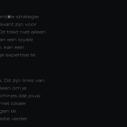
ntiële strategie
evant zijn voor
it trekt niet alleen
an een loyale
n, kan een
e expertise te
 Dit zijn links van
lleen om je
achines dat jouw
met lokale
gen te
sitie verder