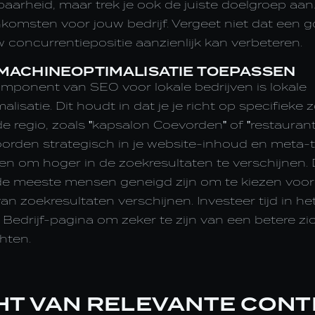
tbaarheid, maar trek je ook de juiste doelgroep aan.
komsten voor jouw bedrijf. Vergeet niet dat een 
concurrentiepositie aanzienlijk kan verbeteren.
MACHINEOPTIMALISATIE TOEPASSEN
omponent van SEO voor lokale bedrijven is lokale
isatie. Dit houdt in dat je je richt op specifieke
 de regio, zoals "kapsalon Coevorden" of "restauran
rden strategisch in je website-inhoud en meta-t
sen om hoger in de zoekresultaten te verschijnen. D
de meeste mensen geneigd zijn om te kiezen voor 
an zoekresultaten verschijnen. Investeer tijd in he
 Bedrijf-pagina om zeker te zijn van een betere zi
hten.
HT VAN RELEVANTE CONT