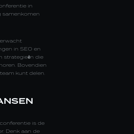
nferentie in
ing samenkomen
Verwacht
ingen in SEO en
 strategieën die
 horen. Bovendien
 team kunt delen.
KANSEN
onferentie is de
or. Denk aan de