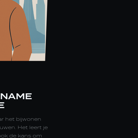
LNAME
E
ar het bijwonen
wen. Het leert je
 ook de kans om