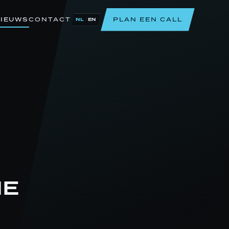
IEUWS
CONTACT
PLAN EEN CALL
/
NL
EN
IE