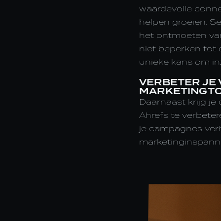
waardevolle connec
helpen groeien. Ser
het ontmoeten van
niet beperken tot 
unieke kans om in
VERBETER JE 
MARKETINGT
Daarnaast krijg je
Ahrefs te verbetere
je campagnes verho
marketinginspanni