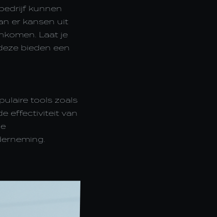
 bedrijf kunnen
aan er kansen uit
nkomen. Laat je
 deze bieden een
ulaire tools zoals
e effectiviteit van
je
derneming.