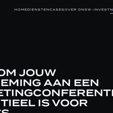
HOME
DIENSTEN
CASES
OVER ONS
W-INVEST
N
OM JOUW
EMING AAN EEN
TINGCONFERENT
TIEEL IS VOOR
ES