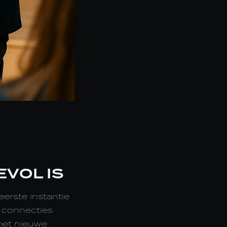
VOL IS
erste instantie
n connecties
 met nieuwe