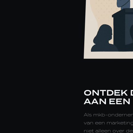
ONTDEK 
AAN EEN
Als mkb-onderneme
van een marketingc
niet alleen over d