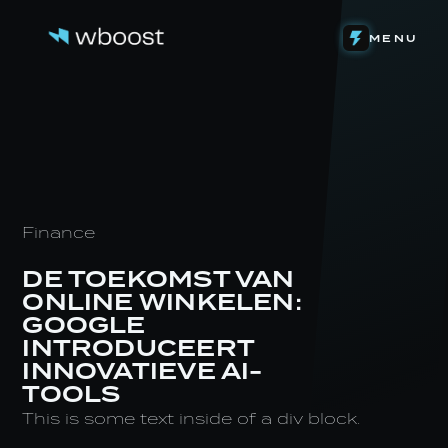
DETACHERING
MENU
WEB & FUNNELS
ONS VERHAAL
SYSTEMEN & AUTOMATIONS
HET TEAM
ONZE INVESTERINGEN
CONTENT & VIDEOGRAFIE
DE LEVENSLOOP
EIGEN SOFTWARE
STAGE BIJ WBOOST
NIEUWS
Finance
DE TOEKOMST VAN
ONLINE WINKELEN:
GOOGLE
INTRODUCEERT
INNOVATIEVE AI-
TOOLS
This is some text inside of a div block.