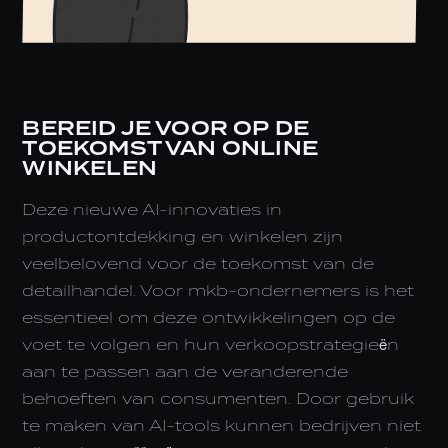
BEREID JE VOOR OP DE
TOEKOMST VAN ONLINE
WINKELEN
Deze nieuwe AI-innovaties in
productontdekking en winkelen zijn
veelbelovend voor de toekomst van de
detailhandel. Voor mkb-ondernemers is het
essentieel om deze ontwikkelingen op de
voet te volgen en hun verkoopstrategieën
aan te passen aan de veranderende
behoeften van consumenten. Door gebruik
te maken van AI-tools kunnen bedrijven niet