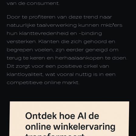
van de consument.
Door te profiteren van deze trend naar
natuurlijke taalverwerking kunnen mkb'ers
hun klanttevredenheid en -binding
versterken. Klanten die zich gehoord en
begrepen voelen, zijn eerder geneigd om
terug te keren en herhaalaankopen te doen.
Dit zorgt voor een positieve cirkel van
klantloyaliteit, wat vooral nuttig is in een
competitieve online markt.