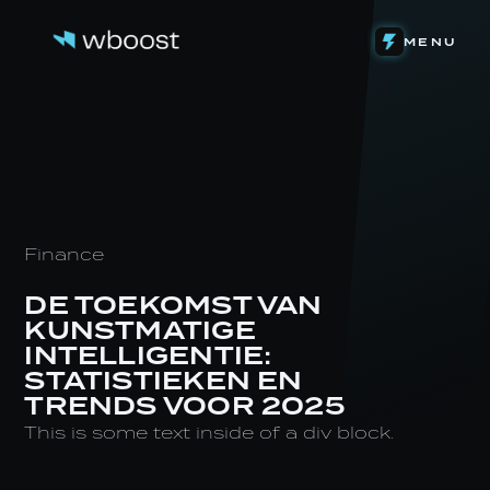
DETACHERING
MENU
WEB & FUNNELS
ONS VERHAAL
SYSTEMEN & AUTOMATIONS
HET TEAM
ONZE INVESTERINGEN
CONTENT & VIDEOGRAFIE
DE LEVENSLOOP
EIGEN SOFTWARE
STAGE BIJ WBOOST
NIEUWS
Finance
DE TOEKOMST VAN
KUNSTMATIGE
INTELLIGENTIE:
STATISTIEKEN EN
TRENDS VOOR 2025
This is some text inside of a div block.