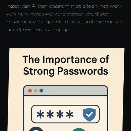
inzet van AI kan daarom niet alleen het werk
van hun medewerkers vereenvoudigen,
maar ook de algehele duurzaamheid van de
bedrijfsvoering verhogen.