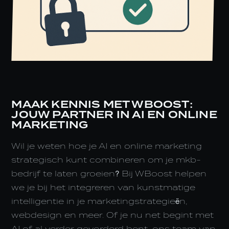
MAAK KENNIS MET WBOOST:
JOUW PARTNER IN AI EN ONLINE
MARKETING
Wil je weten hoe je AI en online marketing
strategisch kunt combineren om je mkb-
bedrijf te laten groeien? Bij WBoost helpen
we je bij het integreren van kunstmatige
intelligentie in je marketingstrategieën,
webdesign en meer. Of je nu net begint met