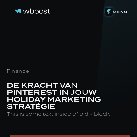
DETACHERING
MENU
WEB & FUNNELS
ONS VERHAAL
SYSTEMEN & AUTOMATIONS
HET TEAM
ONZE INVESTERINGEN
CONTENT & VIDEOGRAFIE
DE LEVENSLOOP
EIGEN SOFTWARE
STAGE BIJ WBOOST
NIEUWS
Finance
DE KRACHT VAN
PINTEREST IN JOUW
HOLIDAY MARKETING
STRATÉGIE
This is some text inside of a div block.