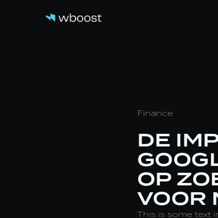
Finance
DE IM
GOOGL
OP ZO
VOOR 
This is some text i