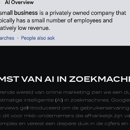
MST VAN AI IN ZOEKMACH
rende wereld van online marketing zien we een dui
stmatige intelligentie (AI) in zoekmachines. Google
verviews geïntroduceerd om de gebruikerservaring 
 dit voor mkb-ondernemers die afhankelijk zijn v
mplex en vereist een diepere duik in de cijfers e