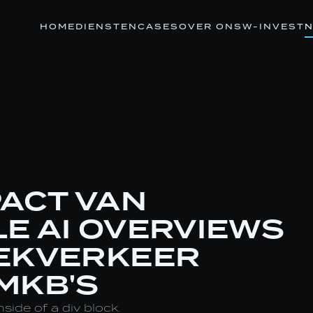
HOME
DIENSTEN
CASES
OVER ONS
W-INVEST
N
PACT VAN
E AI OVERVIEWS
EKVERKEER
MKB'S
nside of a div block.