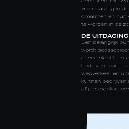
gebruiken. Dit be
verschuiving in d
omarmen en hun c
te worden in de zo
DE UITDAGING
Een belangrijk pun
wordt geassocieer
er een significante
bedrijven moeten z
webverkeer en uit
kunnen bedrijven i
of persoonlijke er