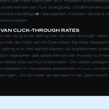
tekent dat mkb-bedrijven zich moeten voorbereid
e zoekintentie van hun doelgroep. Ondernemers di
ontentstrategieën aanpassen, hebben de kans o
ekresultaten.
 VAN CLICK-THROUGH RATES
t van zorg is de daling van de click-through rates
d met de inzet van AI Overviews. De Pew Researc
 daling is in het aantal klikken op traditionele zoe
ich realiseren dat deze trends van invloed kunne
eindelijk ook op hun inkomsten. Om deze uitdagin
nvesteren in menselijke elementen in hun content,
varingen, om zo weer de aandacht van gebruikers 