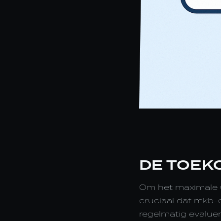
DE TOEK
Om het maximale u
cruciaal dat mkb-
regelmatig evaluer