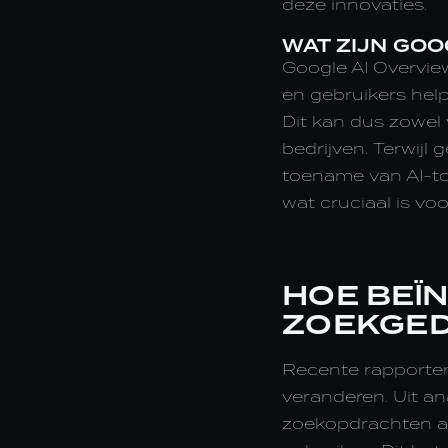
deze innovaties.
WAT ZIJN GOO
Google AI Overvie
en gebruikers help
Dit kan dus zowel
bedrijven. Terwijl
toename van AI-too
wat cruciaal is voo
HOE BEÏ
ZOEKGE
Recente rapporten
veranderen. Uit an
zoekopdrachten aa