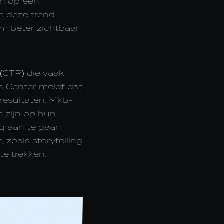
en op een
e deze trend
m beter zichtbaar
 (CTR) die vaak
h Center meldt dat
kresultaten. Mkb-
n zijn op hun
g aan te gaan,
 zoals storytelling
te trekken.