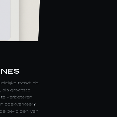
INES
delijke trend: de
, als grootste
te verbeteren.
an zoekverkeer?
n de gevolgen van