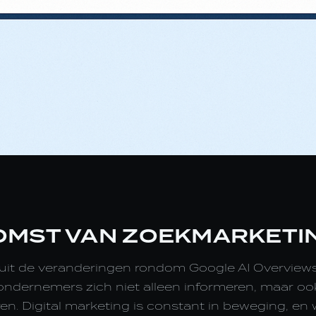
OMST VAN ZOEKMARKETIN
it de veranderingen rondom Google AI Overviews t
ondernemers zich niet alleen informeren, maar oo
en. Digital marketing is constant in beweging, en