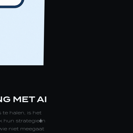
G MET AI
e halen, is het
k hun strategieën
 wie niet meegaat