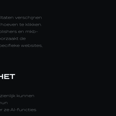
ltaten verschijnen
hoeven te klikken.
blishers en mkb-
roorzaakt de
pecifieke websites,
HET
zienlijk kunnen
 hun
 ze AI-functies