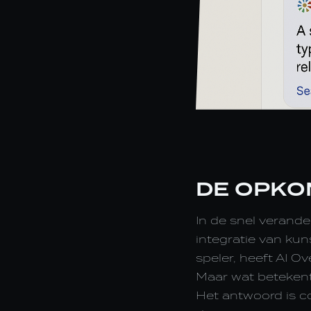
DE OPKO
In de snel verande
integratie van kun
speler, heeft AI O
Maar wat betekent
Het antwoord is co