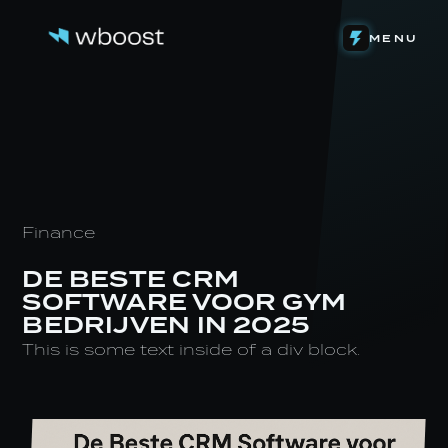
DETACHERING
MENU
WEB & FUNNELS
ONS VERHAAL
SYSTEMEN & AUTOMATIONS
HET TEAM
ONZE INVESTERINGEN
CONTENT & VIDEOGRAFIE
DE LEVENSLOOP
EIGEN SOFTWARE
STAGE BIJ WBOOST
NIEUWS
Finance
DE BESTE CRM
SOFTWARE VOOR GYM
BEDRIJVEN IN 2025
This is some text inside of a div block.