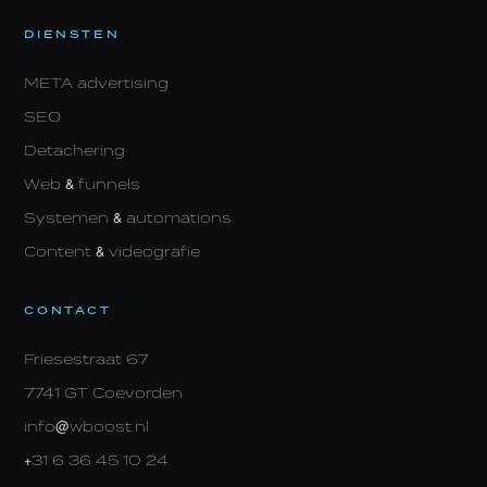
DIENSTEN
META advertising
SEO
Detachering
Web & funnels
Systemen & automations
Content & videografie
CONTACT
Friesestraat 67
7741 GT Coevorden
info@wboost.nl
+31 6 36 45 10 24