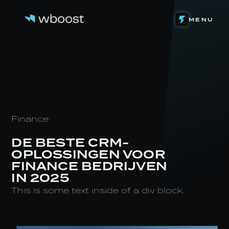
DETACHERING
MENU
WEB & FUNNELS
ONS VERHAAL
SYSTEMEN & AUTOMATIONS
HET TEAM
ONZE INVESTERINGEN
CONTENT & VIDEOGRAFIE
DE LEVENSLOOP
EIGEN SOFTWARE
STAGE BIJ WBOOST
NIEUWS
Finance
DE BESTE CRM-
OPLOSSINGEN VOOR
FINANCE BEDRIJVEN
IN 2025
This is some text inside of a div block.