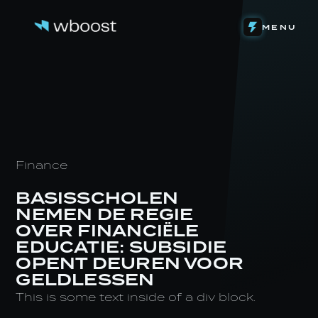
DETACHERING
MENU
WEB & FUNNELS
ONS VERHAAL
SYSTEMEN & AUTOMATIONS
HET TEAM
ONZE INVESTERINGEN
CONTENT & VIDEOGRAFIE
DE LEVENSLOOP
EIGEN SOFTWARE
STAGE BIJ WBOOST
NIEUWS
Finance
BASISSCHOLEN
NEMEN DE REGIE
OVER FINANCIËLE
EDUCATIE: SUBSIDIE
OPENT DEUREN VOOR
GELDLESSEN
This is some text inside of a div block.