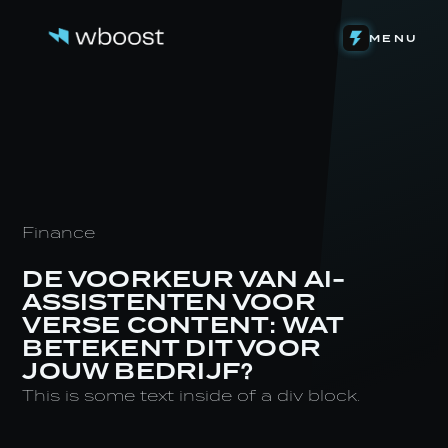
DETACHERING
MENU
WEB & FUNNELS
ONS VERHAAL
SYSTEMEN & AUTOMATIONS
HET TEAM
ONZE INVESTERINGEN
CONTENT & VIDEOGRAFIE
DE LEVENSLOOP
EIGEN SOFTWARE
STAGE BIJ WBOOST
NIEUWS
Finance
DE VOORKEUR VAN AI-
ASSISTENTEN VOOR
VERSE CONTENT: WAT
BETEKENT DIT VOOR
JOUW BEDRIJF?
This is some text inside of a div block.