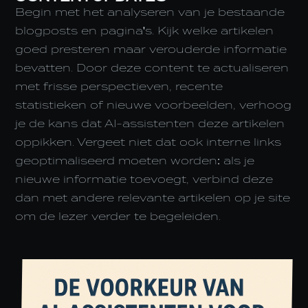
Begin met het analyseren van je bestaande
blogposts en pagina's. Kijk welke artikelen
goed presteren maar verouderde informatie
bevatten. Door deze content te actualiseren
met frisse perspectieven, recente
statistieken of nieuwe voorbeelden, verhoog
je de kans dat AI-assistenten deze artikelen
oppikken. Vergeet niet dat ook interne links
geoptimaliseerd moeten worden: als je
nieuwe informatie toevoegt, verbind deze
dan met andere relevante artikelen op je site
om de lezer verder te begeleiden.