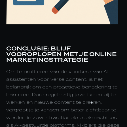
CONCLUSIE: BLIJF
VOOROPLOPEN MET JE ONLINE
MARKETINGSTRATEGIE
Om te profiteren van de voorkeur van AI-
assistenten voor verse content, is het
belangrijk om een proactieve benadering te
hanteren. Door regelmatig je artikelen bij te
werken en nieuwe content te creëren,
vergroot je je kansen om beter zichtbaar te
worden in zowel traditionele zoekmachines
als AI-gestuurde platforms. Mkb’ers die deze