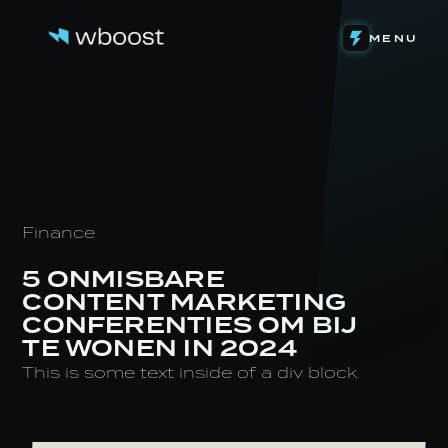
DETACHERING
MENU
WEB & FUNNELS
ONS VERHAAL
SYSTEMEN & AUTOMATIONS
HET TEAM
ONZE INVESTERINGEN
CONTENT & VIDEOGRAFIE
DE LEVENSLOOP
EIGEN SOFTWARE
STAGE BIJ WBOOST
NIEUWS
Finance
5 ONMISBARE
CONTENT MARKETING
CONFERENTIES OM BIJ
TE WONEN IN 2024
This is some text inside of a div block.