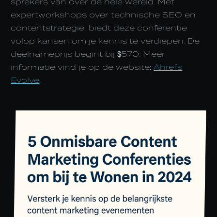
sprekers van over de hele wereld. Met
expertworkshops over technische SEO en
contentstrategie, biedt deze conferentie
volop kansen om je kennis te verdiepen. De
deelnameprijs begint bij $570. Meer
informatie vind je op de website:
Ahrefs
Evolve
.